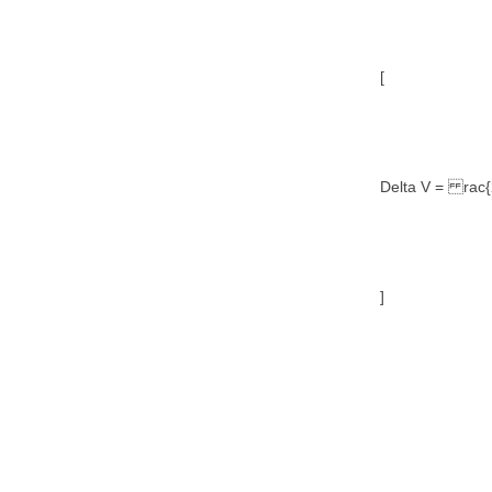
[
Delta V = rac{2 
]