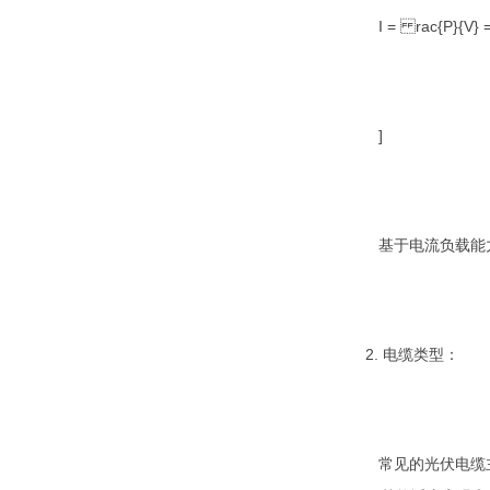
I = rac{P}{V} 
]
基于电流负载能力
2. 电缆类型：
常见的光伏电缆主