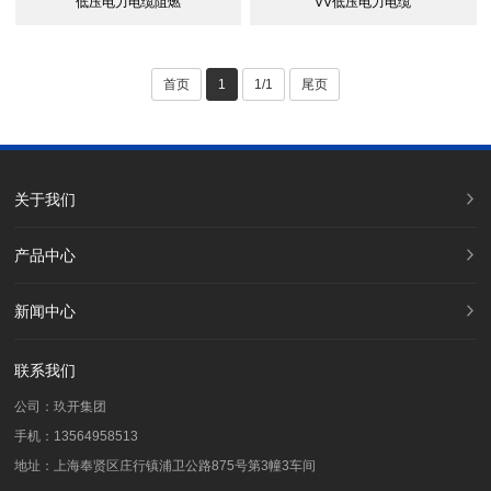
低压电力电缆阻燃
VV低压电力电缆
首页
1
1/1
尾页
关于我们
产品中心
新闻中心
联系我们
公司：玖开集团
手机：13564958513
地址：上海奉贤区庄行镇浦卫公路875号第3幢3车间